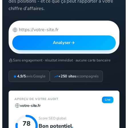
des positions - et ce que ça peut rapporter à votre
chiffre d’affaires.
Analyser
Sans engagement · résultat immédiat · aucune carte bancaire
4,9/5
avis Google
+250 sites
accompagnés
APERÇU DE VOTRE AUDIT
Live
votre-site.fr
Score SEO global
78
Bon potentiel
.