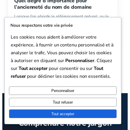
Quel degré d’importance pour
l’ancienneté du nom de domaine
Lorsque l’on aborde le référencement naturel ou le
SEO, de nombreuses questions surgissent quant à
Nous respectons votre vie privée
l’importance réelle de l’ancienneté du nom de…
Les cookies nous aident à améliorer votre
LIRE L’ARTICLE
expérience, à fournir un contenu personnalisé et à
analyser le trafic. Vous pouvez choisir les cookies
à autoriser en cliquant sur
Personnaliser
. Cliquez
sur
Tout accepter
pour consentir ou sur
Tout
Voir toutes nos publications
refuser
pour décliner les cookies non essentiels.
Personnaliser
Tout refuser
LEXIQUE
Tout accepter
Comprendre notre jargon