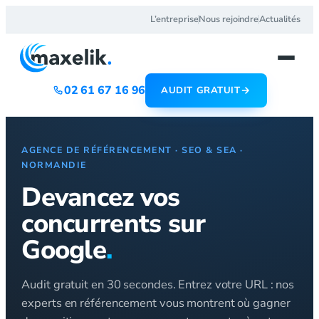
Aller
L’entreprise
Nous rejoindre
Actualités
au
contenu
02 61 67 16 96
AUDIT GRATUIT
AGENCE DE RÉFÉRENCEMENT · SEO & SEA ·
NORMANDIE
Devancez vos
concurrents sur
Google
.
Audit gratuit en 30 secondes. Entrez votre URL : nos
experts en référencement vous montrent où gagner