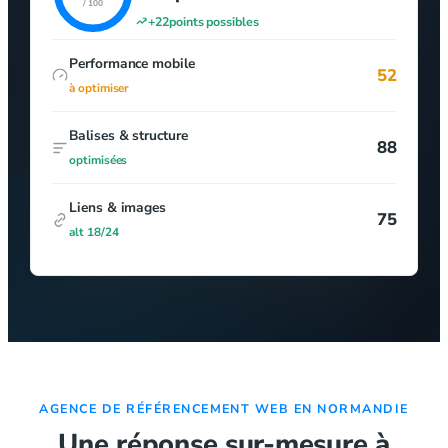
/ 100
+
22
points possibles
Performance mobile
52
à optimiser
Balises & structure
88
optimisées
Liens & images
75
alt 18/24
AGENCE DE RÉFÉRENCEMENT WEB EN NORMANDIE
Une réponse sur-mesure à