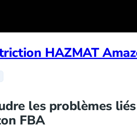
estriction HAZMAT Ama
dre les problèmes liés
on FBA